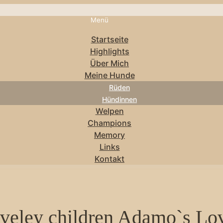
Menü
Startseite
Highlights
Über Mich
Meine Hunde
Rüden
Hündinnen
Welpen
Champions
Memory
Links
Kontakt
oveley children Adamo`s Lo